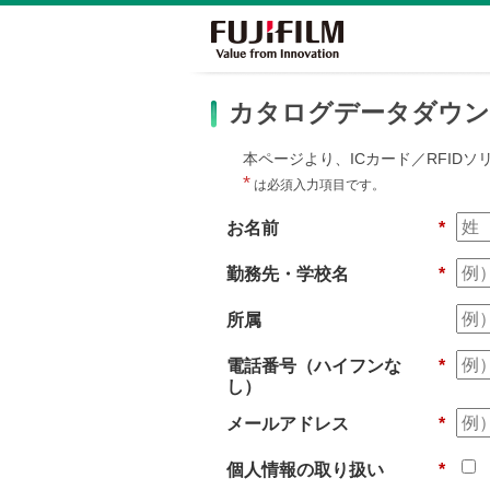
カタログデータダウン
本ページより、ICカード／RFID
*
は必須入力項目です。
お名前
*
勤務先・学校名
*
所属
電話番号（ハイフンな
*
し）
メールアドレス
*
個人情報の取り扱い
*